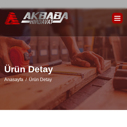
Ü
r
ü
n
D
e
t
a
y
Anasayfa
Ürün Detay