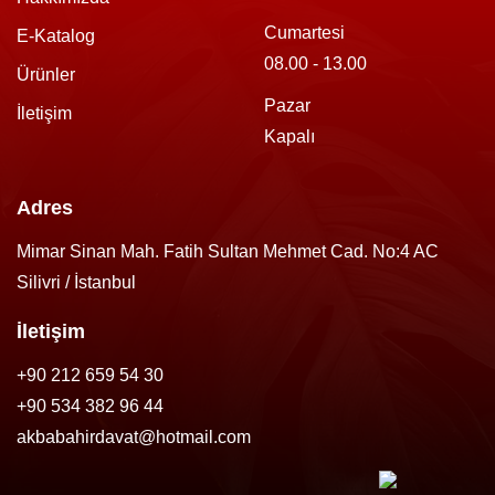
Cumartesi
E-Katalog
08.00 - 13.00
Ürünler
Pazar
İletişim
Kapalı
Adres
Mimar Sinan Mah. Fatih Sultan Mehmet Cad. No:4 AC
Silivri / İstanbul
İletişim
+90 212 659 54 30
+90 534 382 96 44
akbabahirdavat@hotmail.com