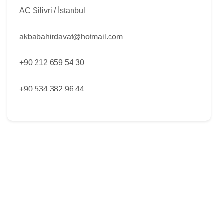
AC Silivri / İstanbul
akbabahirdavat@hotmail.com
+90 212 659 54 30
+90 534 382 96 44