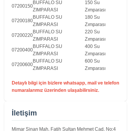
BUFFALO SU
150 Su
07200150
ZIMPARASI
Zımparası
BUFFALO SU
180 Su
07200180
ZIMPARASI
Zımparası
BUFFALO SU
220 Su
07200220
ZIMPARASI
Zımparası
BUFFALO SU
400 Su
07200400
ZIMPARASI
Zımparası
BUFFALO SU
600 Su
07200600
ZIMPARASI
Zımparası
Detaylı bilgi için bizlere whatsapp, mail ve telefon
numaralarımız üzerinden ulaşabilirsiniz.
İletişim
Mimar Sinan Mah. Fatih Sultan Mehmet Cad. No:4