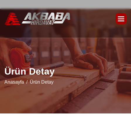
Ü
r
ü
n
D
e
t
a
y
Anasayfa
Ürün Detay