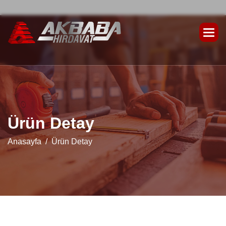
Ü
r
ü
n
D
e
t
a
y
Anasayfa
Ürün Detay