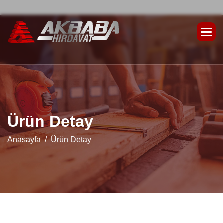
Ü
r
ü
n
D
e
t
a
y
Anasayfa
Ürün Detay