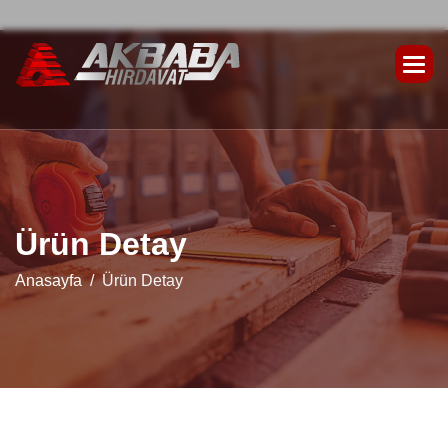
Ü
r
ü
n
D
e
t
a
y
Anasayfa
Ürün Detay