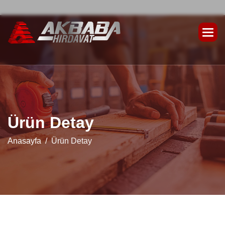
Ü
r
ü
n
D
e
t
a
y
Anasayfa
Ürün Detay