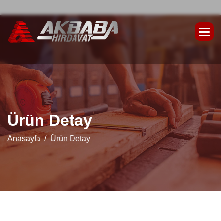
Ü
r
ü
n
D
e
t
a
y
Anasayfa
Ürün Detay