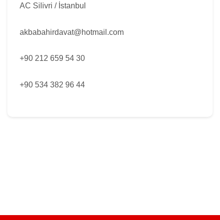
AC Silivri / İstanbul
akbabahirdavat@hotmail.com
+90 212 659 54 30
+90 534 382 96 44