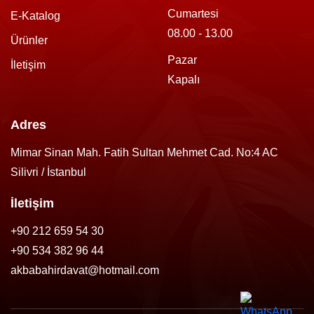
Cumartesi
E-Katalog
08.00 - 13.00
Ürünler
Pazar
İletişim
Kapalı
Adres
Mimar Sinan Mah. Fatih Sultan Mehmet Cad. No:4 AC
Silivri / İstanbul
İletişim
+90 212 659 54 30
+90 534 382 96 44
akbabahirdavat@hotmail.com