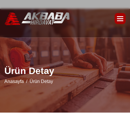
Ü
r
ü
n
D
e
t
a
y
Anasayfa
Ürün Detay