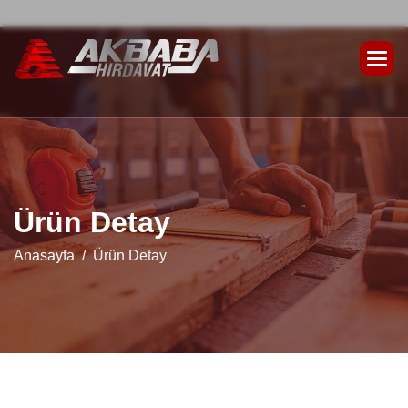
Ü
r
ü
n
D
e
t
a
y
Anasayfa
Ürün Detay