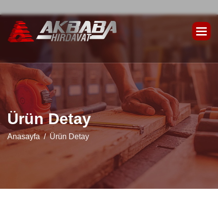
Ü
r
ü
n
D
e
t
a
y
Anasayfa
Ürün Detay