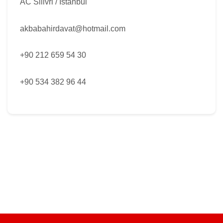
AC Silivri / İstanbul
akbabahirdavat@hotmail.com
+90 212 659 54 30
+90 534 382 96 44