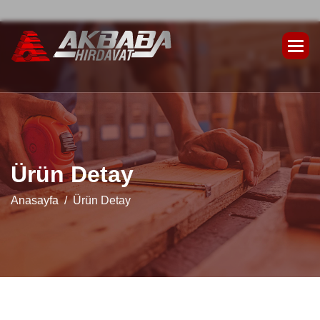
Ü
r
ü
n
D
e
t
a
y
Anasayfa
Ürün Detay