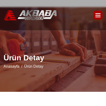
Ü
r
ü
n
D
e
t
a
y
Anasayfa
Ürün Detay