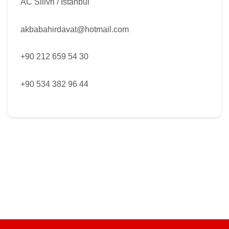
AC Silivri / İstanbul
akbabahirdavat@hotmail.com
+90 212 659 54 30
+90 534 382 96 44