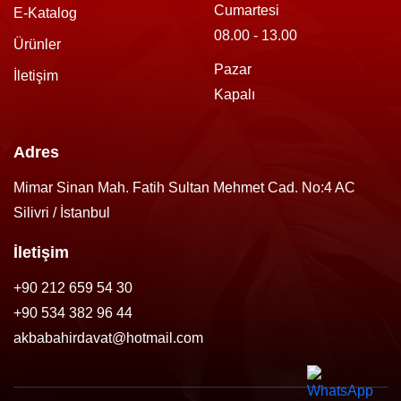
Cumartesi
E-Katalog
08.00 - 13.00
Ürünler
Pazar
İletişim
Kapalı
Adres
Mimar Sinan Mah. Fatih Sultan Mehmet Cad. No:4 AC
Silivri / İstanbul
İletişim
+90 212 659 54 30
+90 534 382 96 44
akbabahirdavat@hotmail.com