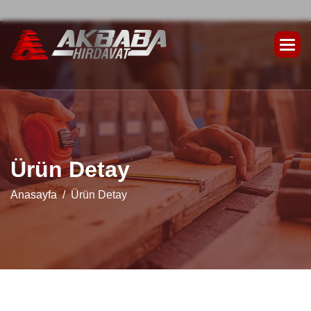
Ü
r
ü
n
D
e
t
a
y
Anasayfa
Ürün Detay