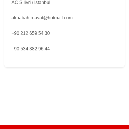
AC Silivri / İstanbul
akbabahirdavat@hotmail.com
+90 212 659 54 30
+90 534 382 96 44