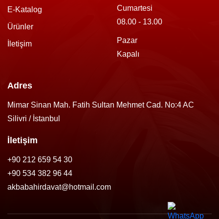
Cumartesi
E-Katalog
08.00 - 13.00
Ürünler
Pazar
İletişim
Kapalı
Adres
Mimar Sinan Mah. Fatih Sultan Mehmet Cad. No:4 AC
Silivri / İstanbul
İletişim
+90 212 659 54 30
+90 534 382 96 44
akbabahirdavat@hotmail.com