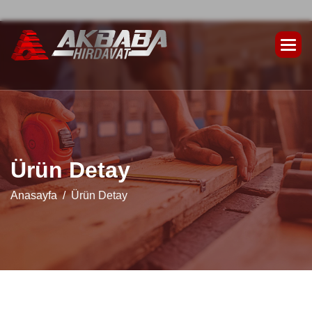
Ü
r
ü
n
D
e
t
a
y
Anasayfa
Ürün Detay