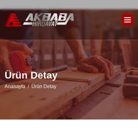
Ü
r
ü
n
D
e
t
a
y
Anasayfa
Ürün Detay