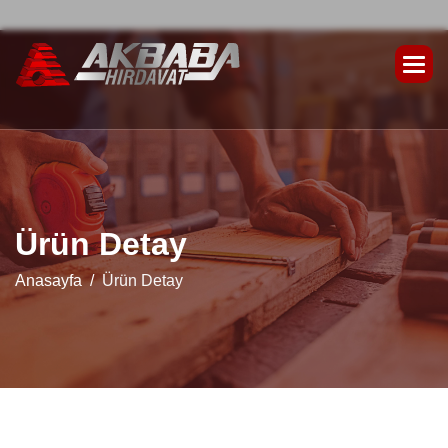
Ü
r
ü
n
D
e
t
a
y
Anasayfa
Ürün Detay