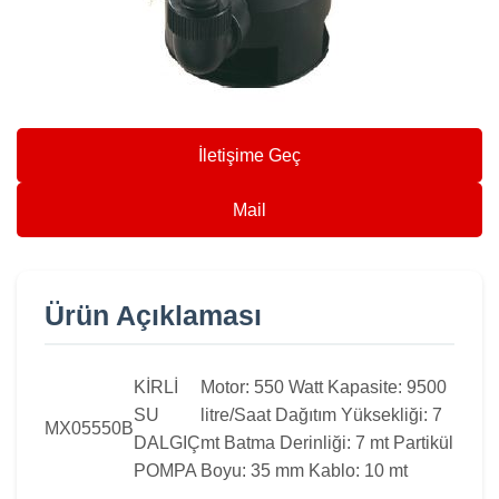
İletişime Geç
Mail
Ürün Açıklaması
KİRLİ
Motor: 550 Watt Kapasite: 9500
SU
litre/Saat Dağıtım Yüksekliği: 7
MX05550B
DALGIÇ
mt Batma Derinliği: 7 mt Partikül
POMPA
Boyu: 35 mm Kablo: 10 mt