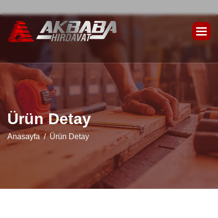
Ü
r
ü
n
D
e
t
a
y
Anasayfa
Ürün Detay