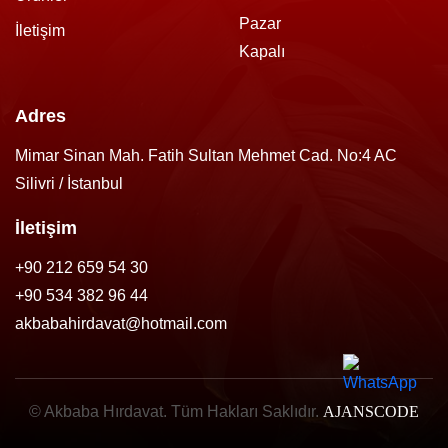
Pazar
İletişim
Kapalı
Adres
Mimar Sinan Mah. Fatih Sultan Mehmet Cad. No:4 AC
Silivri / İstanbul
İletişim
+90 212 659 54 30
+90 534 382 96 44
akbabahirdavat@hotmail.com
© Akbaba Hırdavat. Tüm Hakları Saklıdır.
AJANSCODE