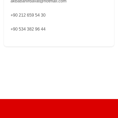
akbabahirdavat@hotmail.com
+90 212 659 54 30
+90 534 382 96 44