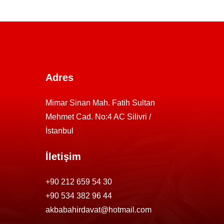
Adres
Mimar Sinan Mah. Fatih Sultan
Mehmet Cad. No:4 AC Silivri /
İstanbul
İletişim
+90 212 659 54 30
+90 534 382 96 44
akbabahirdavat@hotmail.com