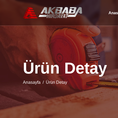
Anas
Ü
r
ü
n
D
e
t
a
y
Anasayfa
Ürün Detay