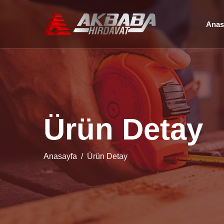
Anas
Ü
r
ü
n
D
e
t
a
y
Anasayfa
Ürün Detay