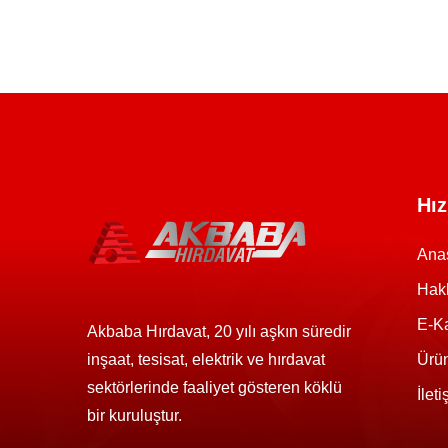
Hız
Ana
Hak
E-K
Akbaba Hırdavat, 20 yılı aşkın süredir
inşaat, tesisat, elektrik ve hırdavat
Ürün
sektörlerinde faaliyet gösteren köklü
İlet
bir kuruluştur.