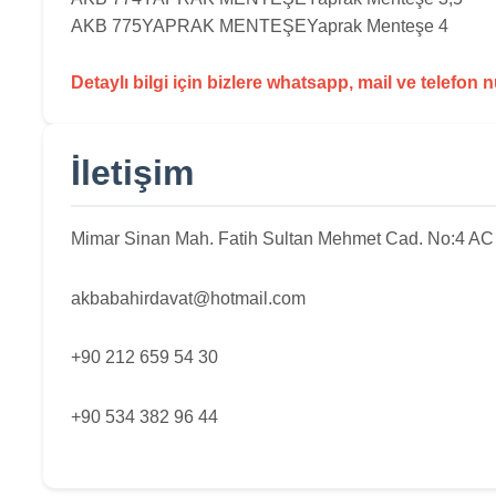
AKB 775
YAPRAK MENTEŞE
Yaprak Menteşe 4
Detaylı bilgi için bizlere whatsapp, mail ve telefon 
İletişim
Mimar Sinan Mah. Fatih Sultan Mehmet Cad. No:4 AC Si
akbabahirdavat@hotmail.com
+90 212 659 54 30
+90 534 382 96 44