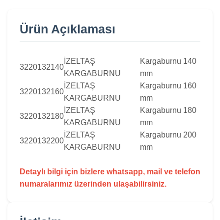
Ürün Açıklaması
İZELTAŞ
Kargaburnu 140
3220132140
KARGABURNU
mm
İZELTAŞ
Kargaburnu 160
3220132160
KARGABURNU
mm
İZELTAŞ
Kargaburnu 180
3220132180
KARGABURNU
mm
İZELTAŞ
Kargaburnu 200
3220132200
KARGABURNU
mm
Detaylı bilgi için bizlere whatsapp, mail ve telefon
numaralarımız üzerinden ulaşabilirsiniz.