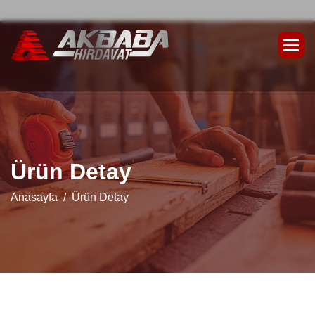
Ü
r
ü
n
D
e
t
a
y
Anasayfa
Ürün Detay